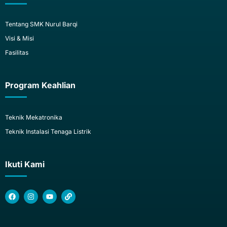
Tentang SMK Nurul Barqi
Visi & Misi
Fasilitas
Program Keahlian
Teknik Mekatronika
Teknik Instalasi Tenaga Listrik
Ikuti Kami
F
I
Y
L
a
n
o
i
c
s
u
n
e
t
t
k
b
a
u