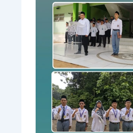
Pahlawan
di
SMK
Nurul
Barqi