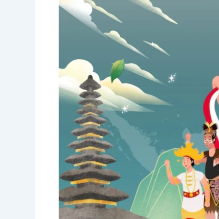
Pemuda:
Membangun
Generasi
Muda
untuk
Indonesia
yang
Lebih
Baik