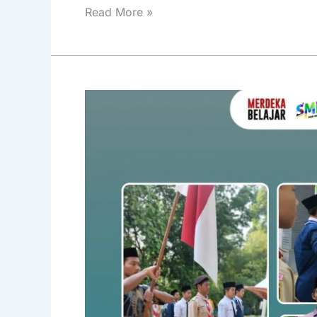
Read More »
Upacara
Peringatan
Hari
Sumpah
Pemuda
2024
di
SMK
Nurul
Barqi