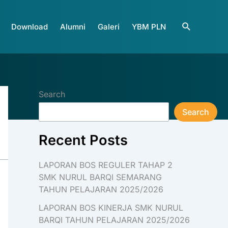
Search
Download
Alumni
Galeri
YBM PLN
Search
Search
Recent Posts
LAPORAN BOS REGULER TAHAP 2
SMK NURUL BARQI SEMARANG
TAHUN PELAJARAN 2025/2026
LAPORAN BOS KINERJA SMK NURUL
BARQI TAHUN PELAJARAN 2025/2026